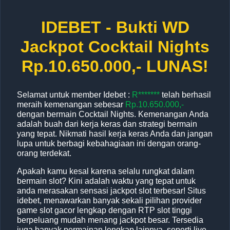
IDEBET - Bukti WD
Jackpot Cocktail Nights
Rp.10.650.000,- LUNAS!
Selamat untuk member Idebet :
R*******
telah berhasil
meraih kemenangan sebesar
Rp.10.650.000,-
dengan bermain Cocktail Nights. Kemenangan Anda
adalah buah dari kerja keras dan strategi bermain
yang tepat. Nikmati hasil kerja keras Anda dan jangan
lupa untuk berbagi kebahagiaan ini dengan orang-
orang terdekat.
Apakah kamu kesal karena selalu rungkat dalam
bermain slot? Kini adalah waktu yang tepat untuk
anda merasakan sensasi jackpot slot terbesar! Situs
idebet, menawarkan banyak sekali pilihan provider
game slot gacor lengkap dengan RTP slot tinggi
berpeluang mudah menang jackpot besar. Tersedia
juga banyak permainan lengkap lainnya, seperti live