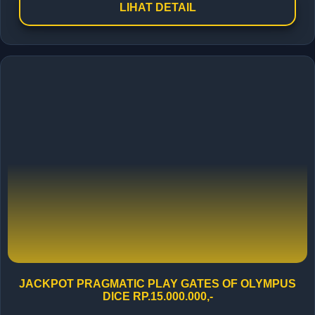
LIHAT DETAIL
JACKPOT PRAGMATIC PLAY GATES OF OLYMPUS
DICE RP.15.000.000,-