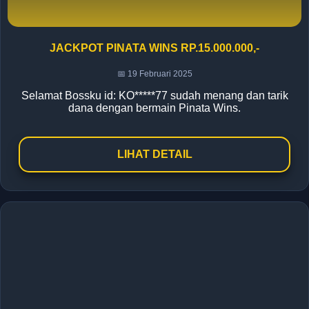
JACKPOT PINATA WINS RP.15.000.000,-
📅 19 Februari 2025
Selamat Bossku id: KO*****77 sudah menang dan tarik
dana dengan bermain Pinata Wins.
LIHAT DETAIL