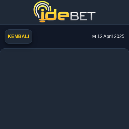
KEMBALI
📅 12 April 2025